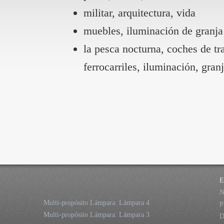
militar, arquitectura, vida
muebles, iluminación de granja
la pesca nocturna, coches de tra
ferrocarriles, iluminación, gran
E
N
Multi-propósito Lámpara: Lámpara 4
P
Multi-propósito Lámpara: Lámpara 3
D