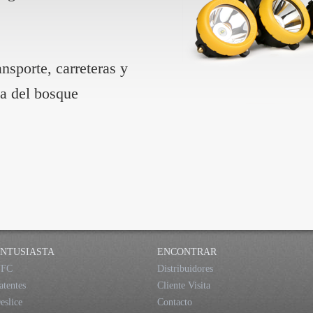
nsporte, carreteras y
ja del bosque
NTUSIASTA
ENCONTRAR
FC
Distribuidores
atentes
Cliente Visita
eslice
Contacto