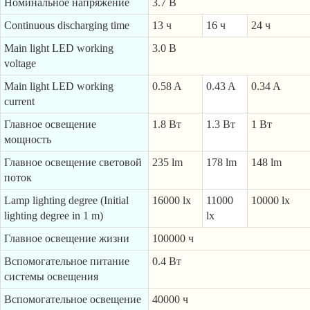
Номинальное напряжение
3.7 В
Continuous discharging time
13 ч
16 ч
24 ч
Main light LED working
3.0 В
voltage
Main light LED working
0.58 A
0.43 A
0.34 A
current
Главное освещение
1.8 Вт
1.3 Вт
1 Вт
мощность
Главное освещение световой
235 lm
178 lm
148 lm
поток
Lamp lighting degree (Initial
16000 lx
11000
10000 lx
lighting degree in 1 m)
lx
Главное освещение жизни
100000 ч
Вспомогательное питание
0.4 Вт
системы освещения
Вспомогательное освещение
40000 ч