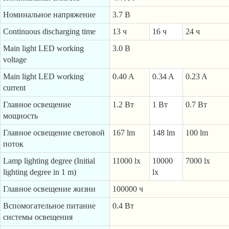
Номинальное напряжение
3.7 В
Continuous discharging time
13 ч
16 ч
24 ч
Main light LED working
3.0 В
voltage
Main light LED working
0.40 A
0.34 A
0.23 A
current
Главное освещение
1.2 Вт
1 Вт
0.7 Вт
мощность
Главное освещение световой
167 lm
148 lm
100 lm
поток
Lamp lighting degree (Initial
11000 lx
10000
7000 lx
lighting degree in 1 m)
lx
Главное освещение жизни
100000 ч
Вспомогательное питание
0.4 Вт
системы освещения