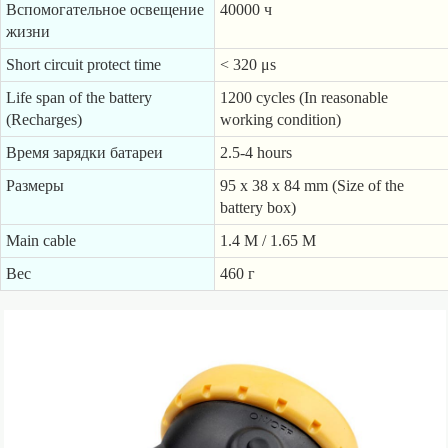
Вспомогательное освещение
40000 ч
жизни
Short circuit protect time
< 320 μs
Life span of the battery
1200 cycles (In reasonable
(Recharges)
working condition)
Время зарядки батареи
2.5-4 hours
Размеры
95 x 38 x 84 mm (Size of the
battery box)
Main cable
1.4 M / 1.65 M
Вес
460 г