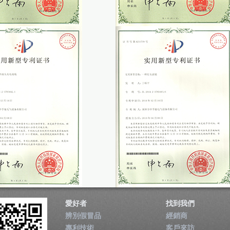
愛好者
找到我們
辨別假冒品
經銷商
專利技術
客戶來訪