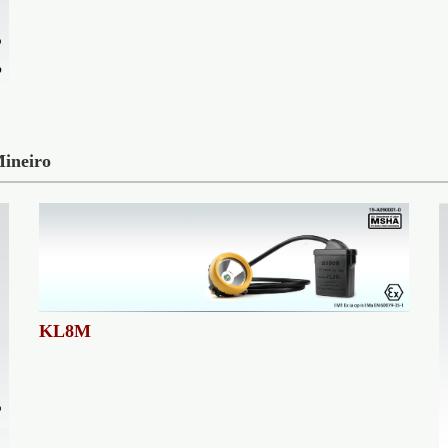
ineiro
KL8M