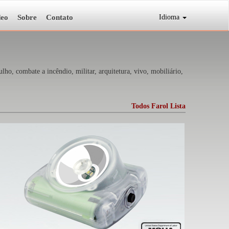
deo
Sobre
Contato
Idioma
o, combate a incêndio, militar, arquitetura, vivo, mobiliário,
Todos Farol Lista