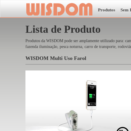
Produtos
Sem 
Lista de Produto
Produtos da WISDOM pode ser amplamente utilizado para: camping
fazenda iluminação, pesca noturna, carro de transporte, rodoviár
WISDOM Multi Uso Farol