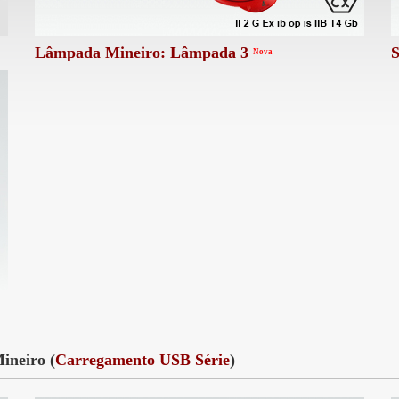
Lâmpada Mineiro: Lâmpada 3
S
Nova
neiro (
Carregamento USB Série
)