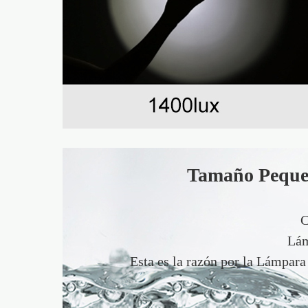
Tamaño Pequeño
C
Lám
Esta es la razón por la Lámpara