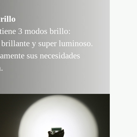
rillo
iene 3 modos brillo:
 brillante y super luminoso.
namente sus necesidades
.