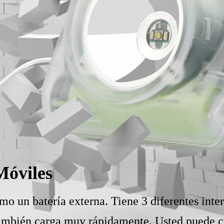
Móviles
 un batería externa. Tiene 3 diferentes interf
 también carga muy rápidamente. Usted puede c