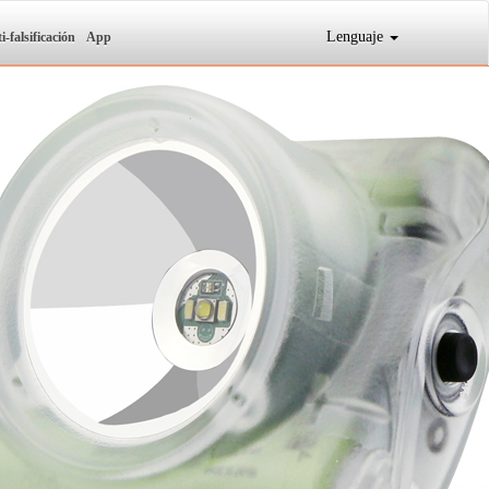
Lenguaje
i-falsificación
App