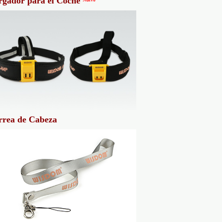
rgador para el Coche
rrea de Cabeza