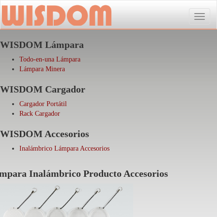
Toggle
naviga
WISDOM Lámpara
Todo-en-una Lámpara
Lámpara Minera
WISDOM Cargador
Cargador Portátil
Rack Cargador
WISDOM Accesorios
Inalámbrico Lámpara Accesorios
mpara Inalámbrico Producto Accesorios