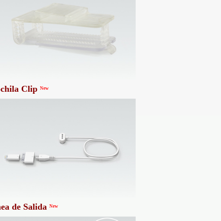
chila Clip
New
ea de Salida
New