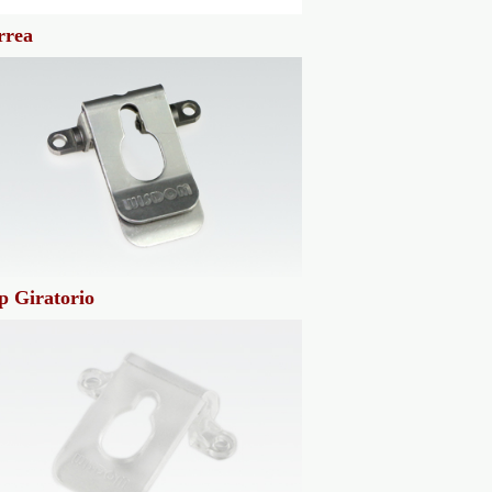
rrea
p Giratorio