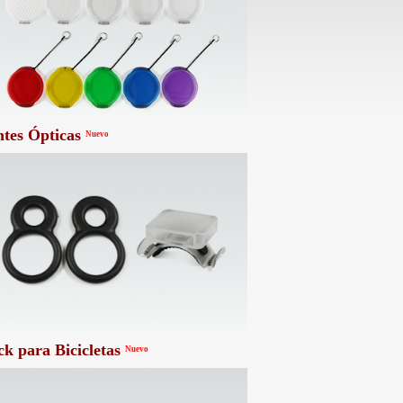
tes Ópticas
Nuevo
k para Bicicletas
Nuevo